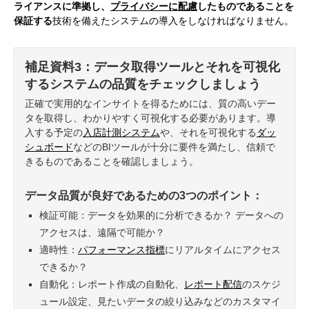
ライアンスに準拠し、
プライバシーに配慮
したものであることを
保証する
技術を備えたシステムの導入をしなければなりません。
補足資料3：データ取得ツールとそれを可視化
するシステムの品質をチェックしましょう
正確で実用的なインサイトを得るためには、質の高いデー
タを取得し、わかりやすく可視化する必要があります。導
入する予定の
入店計測システム
や、それを可視化する
ダッ
シュボード
などのBIツールが十分に要件を満たし、信頼で
きるものであることを確認しましょう。
データ品質が良好であるための3つのポイント：
検証可能：データを効果的に分析できるか？ データへの
アクセスは、遠隔で可能か？
適時性：
パフォーマンス指標
にリアルタイムにアクセス
できるか？
自動化：レポート作成の自動化、
レポート配信
のスケジ
ュール設定、見たいデータの絞り込みなどのカスタマイ