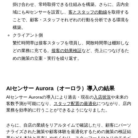
掛け合わせ、常時取得できる仕組みを構築。さらに、店内全
域にもAIセンサーを設置し、
客とスタッフの動線
を取得する
ことで、顧客・スタッフそれぞれの行動を分析できる環境を
構築。
クライアント側
繁忙時間帯は接客スタッフを増員し、閑散時間帯は棚卸しな
どの業務に充てる。
接客の効果検証
など、売上につなげるた
めの施策の立案・実行を繰り返す。
AIセンサー Aurora（オーロラ）導入の結果
AIセンサー Auroraの導入により過去・現在の
入店状況
や未来の
客数予測が可能になり、
スタッフ配置の最適化
につながり、店内
業務を効率的に行うことができるようになりました。
さらに、自店の業績をリアルタイムで確認したり、顧客にパーソ
ナライズされた施策や顧客体験を最適化するための施策の検証結
果などを本社と共有しやすくなり、スタッフ一人ひとりのモチベ