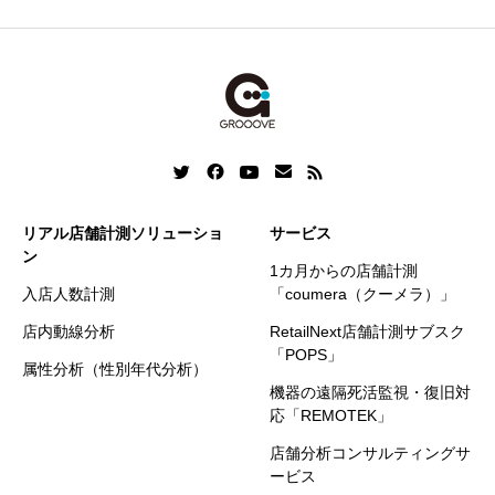
o
d
n
e
o
I
g
r
k
n
e
r
リアル店舗計測ソリューショ
サービス
ン
1カ月からの店舗計測
入店人数計測
「coumera（クーメラ）」
店内動線分析
RetailNext店舗計測サブスク
「POPS」
属性分析（性別年代分析）
機器の遠隔死活監視・復旧対
応「REMOTEK」
店舗分析コンサルティングサ
ービス