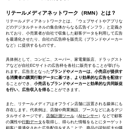
リテールメディアネットワーク（RMN）とは？
リテールメディアネットワークとは、「ウェブサイトやアプリな
どのデジタルチャネルの集合体からなる広告インフラ」と定義さ
れており、小売業者が自社で収集した顧客データを利用して広告
を最適化させたり、自社の広告枠を販売元（ブランドやメーカー
など）に提供するものです。
具体例として、コンビニ、スーパー、家電量販店、ドラッグスト
アなどが自社ECサイトの広告枠を各社に販売することが挙げら
れます。広告主となった
ブランドやメーカーは、小売店が提供す
る消費者の購買行動データに基づき、より効果的な広告を配信
す
ることができ、
小売店もブランドやメーカーと効果的な共同販促
を行い、広告収入を得る
ことができます。
また、リテールメディアはオフライン店舗に設置される媒体にも
存在します。代表例は、店舗や商業施設、ブースなどにあるデジ
タルサイネージです。
店舗計測ツール
（
AIセンサー
）などで顧客
の属性や
行動データ
を取得し、得られた情報をもとにターゲット
顧客に最適化された広告配信をすることで、商品の認知拡大や購