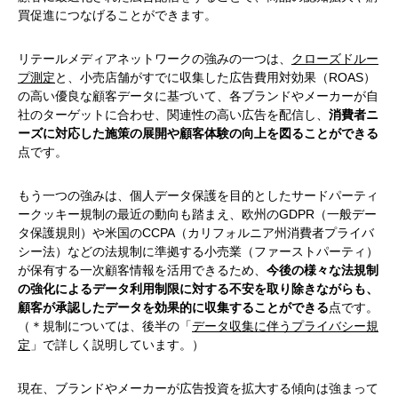
買促進につなげることができます。
リテールメディアネットワークの強みの一つは、
クローズドルー
プ測定
と、小売店舗がすでに収集した広告費用対効果（ROAS）
の高い優良な顧客データに基づいて、各ブランドやメーカーが自
社のターゲットに合わせ、関連性の高い広告を配信し、
消費者ニ
ーズに対応した施策の展開や顧客体験の向上を図ることができる
点です。
もう一つの強みは、個人データ保護を目的としたサードパーティ
ークッキー規制の最近の動向も踏まえ、欧州のGDPR（一般デー
タ保護規則）や米国のCCPA（カリフォルニア州消費者プライバ
シー法）などの法規制に準拠する小売業（ファーストパーティ）
が保有する一次顧客情報を活用できるため、
今後の様々な法規制
の強化によるデータ利用制限に対する不安を取り除きながらも、
顧客が承認したデータを効果的に収集することができる
点です。
（＊規制については、後半の「
データ収集に伴うプライバシー規
定
」で詳しく説明しています。）
現在、ブランドやメーカーが広告投資を拡大する傾向は強まって