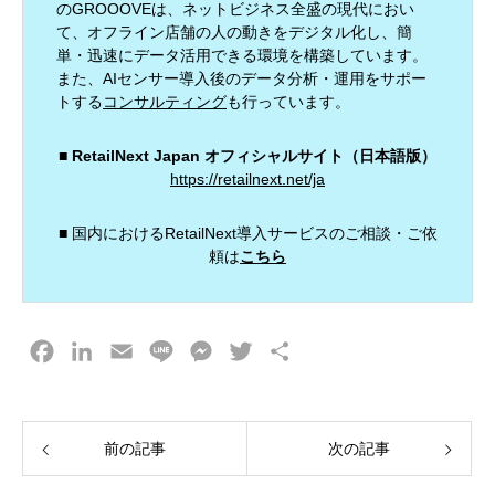
のGROOOVEは、ネットビジネス全盛の現代におい
て、オフライン店舗の人の動きをデジタル化し、簡
単・迅速にデータ活用できる環境を構築しています。
また、AIセンサー導入後のデータ分析・運用をサポー
トする
コンサルティング
も行っています。
■ RetailNext Japan オフィシャルサイト（日本語版）
https://retailnext.net/ja
■ 国内におけるRetailNext導入サービスのご相談・ご依
頼は
こちら
F
L
E
L
M
T
共
a
i
m
i
e
w
有
c
n
a
n
s
i
e
k
i
e
s
t
前の記事
次の記事
b
e
l
e
t