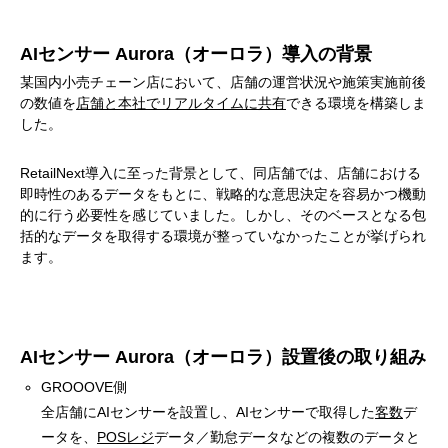
AIセンサー Aurora（オーロラ）導入の背景
某国内小売チェーン店において、店舗の運営状況や施策実施前後
の数値を
店舗と本社でリアルタイムに共有
できる環境を構築しま
した。
RetailNext導入に至った背景として、同店舗では、店舗における
即時性のあるデータをもとに、戦略的な意思決定を容易かつ機動
的に行う必要性を感じていました。しかし、そのベースとなる包
括的なデータを取得する環境が整っていなかったことが挙げられ
ます。
AIセンサー Aurora（オーロラ）設置後の取り組み
GROOOVE側
全店舗にAIセンサーを設置し、AIセンサーで取得した
客数
デ
ータを、
POSレジ
データ／勤怠データなどの複数のデータと