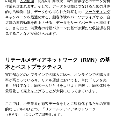
の購買、
入店傾向
、商品の在庫状況、属性情報などのデータ分析
作業も含まれます。そして、データを収益につなげるための具体
的な活動例には、データから得られた洞察を元に
マーケティング
キャンペーン
を最適化する、顧客体験をパーソナライズする、自
店舗の
運営効率を向上
させる、データをサードパーティへ提供す
る、さらには、消費者の行動パターンに基づき新たな収益源を発
見することなどが挙げられます。
リテールメディアネットワーク（RMN）の基
本とベストプラクティス
実店舗などのオフラインでの購入に比べ、オンラインでの購入比
率が高まっている今、リアル店舗においても、単に「モノを売
る」だけでなく、顧客一人ひとりをよりよく理解し、顧客体験を
最適化して売上を上げることが大切になってきています。
ここでは、小売業界が顧客データをもとに収益化するための実用
的なモデルのひとつ、「リテールメディアネットワーク
（RMN）」についてご説明します。