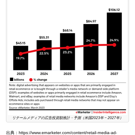
リテールメディアの広告投資額推計・予測（米国2023年 − 2027年）
出典：https://www.emarketer.com/content/retail-media-ad-