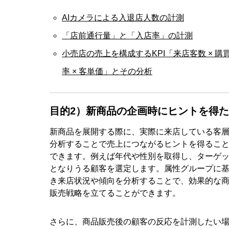
AIカメラによる入退店人数の計測
「店前通行量」と「入店率」の計測
小売店の売上を構成するKPI「来店客数 × 購
率 × 客単価」とその分析
目的2）新商品の企画時にヒントを得
新商品を展開する際に、実際に来店している客
分析することで売上につながるヒントを得るこ
できます。例えば年代や性別を取得し、ターゲ
となりうる顧客を選定します。属性グループに
き来店状況や傾向を分析することで、効果的な
販売戦略を立てることができます。
さらに、商品販売後の顧客の反応を計測したい