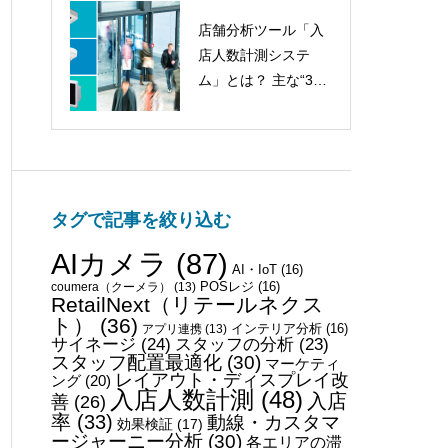
店舗分析ツール「入
美術館・博物館など
店人数計測システ
の施設におけるデー
ム」とは？ 主な“3種
タ分析・活用方法
類”をご紹介！
AIカメラを利用した
接客分析のコツ
タグで記事を絞り込む
AIカメラ
(87)
AI・IoT
(16)
POSレジ
(16)
coumera（クーメラ）
(13)
RetailNext（リテールネクス
ト）
(36)
インテリア分析
(16)
アプリ連携
(13)
サイネージ
(24)
スタッフの分析
(23)
スタッフ配置最適化
(30)
マーケティ
レイアウト・ディスプレイ改
ング
(20)
入店人数計測
(48)
入店
善
(26)
率
(33)
動線・カスタマ
効果検証
(17)
ージャーニー分析
(30)
各エリアの滞