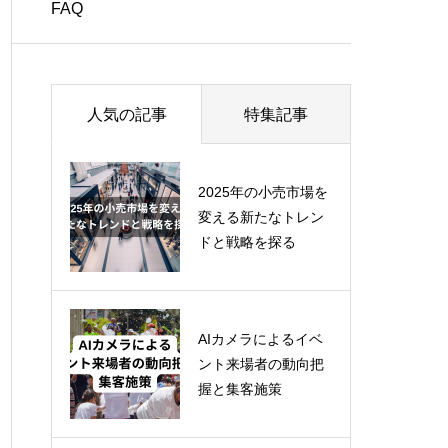
FAQ
人気の記事
特集記事
2025年最新！ 防犯カ
2025年の小売市場を
メラ設置のための補
変える新たなトレン
助金・助成金を利用
ドと戦略を探る
しよう
AIカメラによるイベ
【RetailNext共同記
ント来場者の動向把
事】生成AIが実店舗
握と集客施策
小売に与える影響