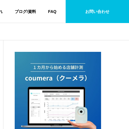
れ
ブログ/資料
FAQ
お問い合わせ
ケーススタディ
防犯カメラ
実店舗で顧客体験を向上させ
福島県の防犯
る方法とAIカメラを活用した
金・助成金制
販売戦略