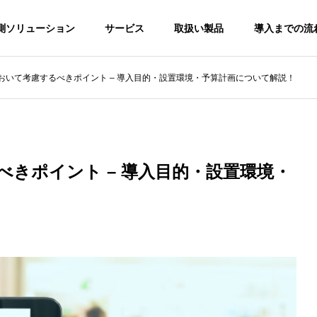
測ソリューション
サービス
取扱い製品
導入までの流
において考慮するべきポイント – 導入目的・設置環境・予算計画について解説！
スタディ
防犯カメラ
べきポイント – 導入目的・設置環境・
店経営】リアル店舗の
東京都で受けられる防犯カメ
運営におけるポイント
ラ補助金・助成金情報 – 23区
カメラを用いた顧客分析
④（千代田区・豊島区・中野
区・練馬区・文京区・港区・