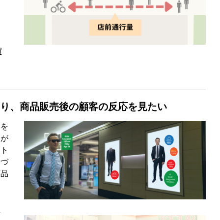
買
たり、商品販売後の顧客の反応を見たい
層を
とが
ット
基づ
商品
場