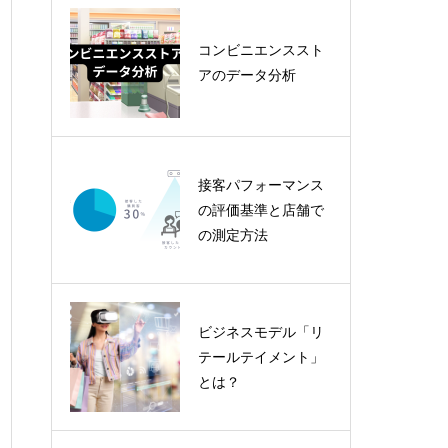
【RetailNext共同記
コンビニエンススト
事】美容小売業、消
アのデータ分析
費低迷にもかかわら
ず底堅さを維持
【RetailNext共同記
接客パフォーマンス
事】「リテールメデ
の評価基準と店舗で
ィア」今日の小売業
の測定方法
界におけるデータ収
益化とは？
ビジネスモデル「リ
マーケティング戦略
テールテイメント」
について考える
とは？