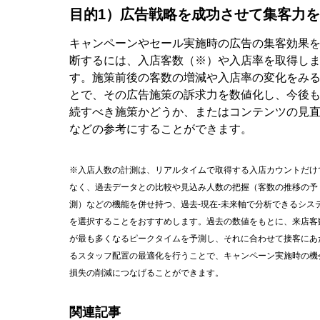
目的1）広告戦略を成功させて集客力
キャンペーンやセール実施時の広告の集客効果
断するには、入店客数（※）や入店率を取得し
す。施策前後の客数の増減や入店率の変化をみ
とで、その広告施策の訴求力を数値化し、今後
続すべき施策かどうか、またはコンテンツの見
などの参考にすることができます。
※入店人数の計測は、リアルタイムで取得する入店カウントだけ
なく、過去データとの比較や見込み人数の把握（客数の推移の予
測）などの機能を併せ持つ、過去-現在-未来軸で分析できるシス
を選択することをおすすめします。過去の数値をもとに、来店客
が最も多くなるピークタイムを予測し、それに合わせて接客にあ
るスタッフ配置の最適化を行うことで、キャンペーン実施時の機
損失の削減につなげることができます。
関連記事