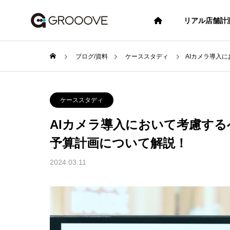
リアル店舗計
ブログ/資料
ケーススタディ
AIカメラ導入
システム・機能紹介
ケース
ケーススタディ
AIカメラ導入において考慮する
ブログ/資料
予算計画について解説！
2024.03.11
補助
【企業向け】ラズパイ（Rasp
【小売
berry Pi）× カメラを使った監
開業・
視システムの構築方法と導入
とAI
メリット