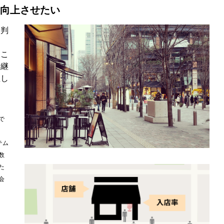
を向上させたい
を判
ま
るこ
も継
直し
で
テム
数
た
会