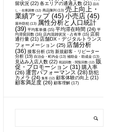
留状況
(22)
各エリアの通過人数
(21)
品出
売上向上・
し・在庫調整
(12)
商品陳列
(13)
業績アップ
(45)
小売店
(45)
属性分析と人口統計
屋外防犯
(13)
(39)
平均滞在時間
(24)
平
平均客単価
(15)
店前
均滞留回数
(16)
店内混雑状況・占有率
(15)
店舗DX・デジタルトランス
通行量
(21)
店舗分析
フォーメーション
(25)
(36)
接客分析
(19)
新規顧客・リピーター
分析
(19)
自治会・町内会
(13)
補助金・助成金
(13)
販
見込み入店人数
(22)
視認回数・閲覧回数
(12)
促・プロモーション
(31)
購入率
運営パフォーマンス
(28)
(26)
防犯
カメラ
(24)
顧客体験の向上
(21)
集客
(12)
顧客満足度
(26)
顧客理解
(17)