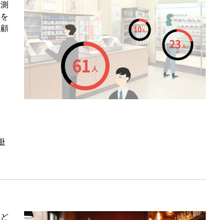
計測
間を
る顧
掛
など