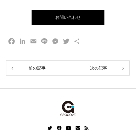
お問い合わせ
F
L
E
L
M
T
共
a
i
m
i
e
w
有
c
n
a
n
s
i
e
k
i
e
s
t
前の記事
次の記事
b
e
l
e
t
o
d
n
e
o
I
g
r
k
n
e
r