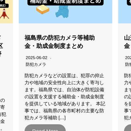
メ
福島県の防犯カメラ等補助
山
区
金・助成金制度まとめ
金
野
2025-06-02
20
・
防犯カメラ
防
防犯カメラなどの設置は、犯罪の抑止
防
力や地域の安全性向上に大きく寄与し
力
ます。福島県では、自治体が防犯設備
ま
の設置を支援する補助金・助成金制度
の
罪の
を提供している地域があります。 本記
を
く寄
事では、福島県の各市町村の主要な防
事
防犯
犯カメラ等補助 […]
犯
成金
す。