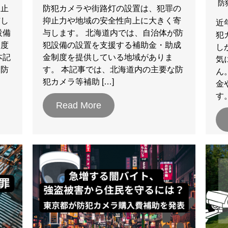
防
抑止
防犯カメラや街路灯の設置は、犯罪の
与し
抑止力や地域の安全性向上に大きく寄
近
設備
与します。 北海道内では、自治体が防
犯
制度
犯設備の設置を支援する補助金・助成
し
本記
金制度を提供している地域がありま
気
な防
す。 本記事では、北海道内の主要な防
ん
犯カメラ等補助 […]
金
す
Read More