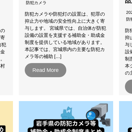
品
防犯カメラ
20
防犯カメラや防犯灯の設置は、犯罪の
防
抑止力や地域の安全性向上に大きく寄
与します。 宮城県では、自治体が防犯
罪の
防
設備の設置を支援する補助金・助成金
く寄
抑
制度を提供している地域があります。
防犯
与
本記事では、宮城県内の主要な防犯カ
成金
設
メラ等の補助 […]
す。
制
町村
本
Read More
の