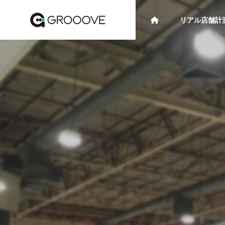
リアル店舗計
システム・機能紹介
ケース
ブログ/資料
補助
【企業向け】ラズパイ（Rasp
【小売
berry Pi）× カメラを使った監
開業・
視システムの構築方法と導入
とAI
メリット