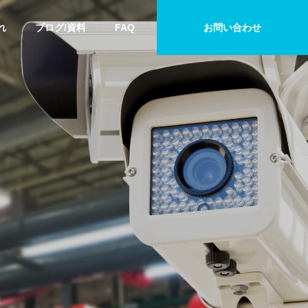
れ
ブログ/資料
FAQ
お問い合わせ
ケーススタディ
防犯カメラ
実店舗で顧客体験を向上させ
福島県の防犯
る方法とAIカメラを活用した
金・助成金制
販売戦略