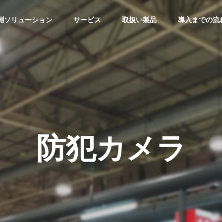
測ソリューション
サービス
取扱い製品
導入までの流
スタディ
防犯カメラ
防犯カメラ
店経営】リアル店舗の
東京都で受けられる防犯カメ
運営におけるポイント
ラ補助金・助成金情報 – 23区
カメラを用いた顧客分析
④（千代田区・豊島区・中野
区・練馬区・文京区・港区・