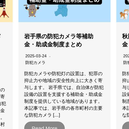
メ
岩手県の防犯カメラ等補助
秋
金・助成金制度まとめ
金
2025-03-24
20
防犯カメラ
防
防犯カメラや防犯灯の設置は、犯罪の
防
抑止力や地域の安全性向上に大きく寄
抑
与します。 岩手県では、自治体が防犯
与
罪の
設備の設置を支援する補助金・助成金
設
く寄
制度を提供している地域があります。
制
防犯
本記事では、岩手県の各市町村の主要
本
成金
な防犯カメラ […]
な
す。
町村
Read More