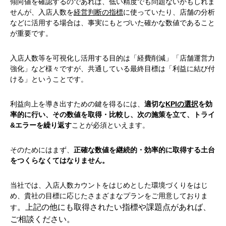
傾向値を確認するのであれば、低い精度でも問題ないかもしれま
せんが、入店人数を
経営判断の指標
に使っていたり、店舗の分析
などに活用する場合は、事実にもとづいた確かな数値であること
が重要です。
入店人数等を可視化し活用する目的は「経費削減」「店舗運営力
強化」など様々ですが、共通している最終目標は「利益に結び付
ける」ということです。
利益向上を導き出すための鍵を得るには、
適切な
KPIの選択
を効
率的に行い、その数値を取得・比較し、次の施策を立て、トライ
&エラーを繰り返す
ことが必須といえます。
そのためにはまず、
正確な数値を継続的・効率的に取得する土台
をつくらなくてはなりません。
当社では、入店人数カウントをはじめとした環境づくりをはじ
め、貴社の目標に応じたさまざまなプランをご用意しておりま
。上記の他にも取得されたい指標や課題点があれば、
す
ご相談ください。