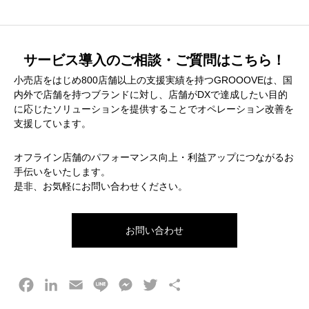
サービス導入のご相談・ご質問はこちら！
小売店をはじめ800店舗以上の支援実績を持つGROOOVEは、国
内外で店舗を持つブランドに対し、店舗がDXで達成したい目的
に応じたソリューションを提供することでオペレーション改善を
支援しています。
オフライン店舗のパフォーマンス向上・利益アップにつながるお
手伝いをいたします。
是非、お気軽にお問い合わせください。
お問い合わせ
F
L
E
L
M
T
共
a
i
m
i
e
w
有