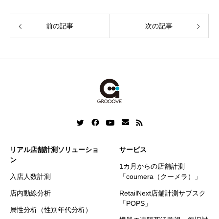
c
n
a
n
s
i
e
k
i
e
s
t
前の記事
次の記事
b
e
l
e
t
o
d
n
e
o
I
g
r
k
n
e
r
リアル店舗計測ソリューショ
サービス
ン
1カ月からの店舗計測
入店人数計測
「coumera（クーメラ）」
店内動線分析
RetailNext店舗計測サブスク
「POPS」
属性分析（性別年代分析）