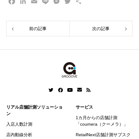
F
L
E
L
M
T
共
a
i
m
i
e
w
有
c
n
a
n
s
i
e
k
i
e
s
t
前の記事
次の記事
b
e
l
e
t
o
d
n
e
o
I
g
r
k
n
e
r
リアル店舗計測ソリューショ
サービス
ン
1カ月からの店舗計測
入店人数計測
「coumera（クーメラ）」
店内動線分析
RetailNext店舗計測サブスク