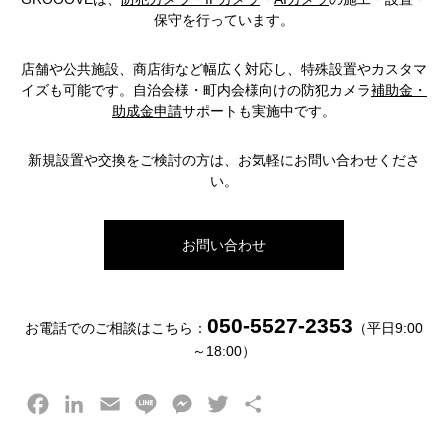
保守を行っています。
店舗や公共施設、商店街など幅広く対応し、特殊設置やカスタマ
イズも可能です。自治会様・町内会様向けの防犯カメラ
補助金・
助成金申請
サポートも実施中です。
新規設置や交換をご検討の方は、お気軽にお問い合わせくださ
い。
お問い合わせ
050-5527-2353
お電話でのご相談はこちら：
（平日9:00
～18:00）
F
L
E
L
M
T
共
a
i
m
i
e
w
有