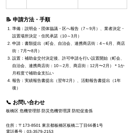
📝 申請方法・手順
準備：説明会・団体協議・区へ報告（7～9月）、業者決定・
設置場所決定・住民承諾（10～3月）
申請：書類提出（町会、自治会、連携商店街：4～6月、商店
街：7月〜8月）
設置：補助金交付決定後、許可申請を行い設置開始（町会、
自治会、連携商店街：10～2月、商店街：12月〜2月）＊1か
月程度で補助金支払い
報告：実績報告書提出（翌年2月）、活動報告書提出（1年
後）
📞 お問い合わせ
板橋区 危機管理部 防災危機管理課 防犯促進係
住所：〒173-8501 東京都板橋区板橋二丁目66番1号
電話番号：03-3579-2153