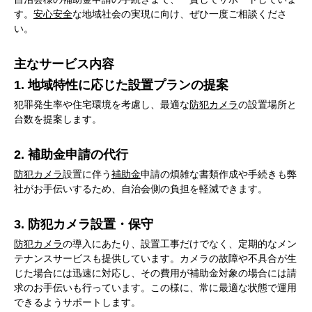
す。
安心安全
な地域社会の実現に向け、ぜひ一度ご相談くださ
い。
主なサービス内容
1. 地域特性に応じた設置プランの提案
犯罪発生率や住宅環境を考慮し、最適な
防犯カメラ
の設置場所と
台数を提案します。
2. 補助金申請の代行
防犯カメラ
設置に伴う
補助金
申請の煩雑な書類作成や手続きも弊
社がお手伝いするため、自治会側の負担を軽減できます。
3. 防犯カメラ設置・保守
防犯カメラ
の導入にあたり、設置工事だけでなく、定期的なメン
テナンスサービスも提供しています。カメラの故障や不具合が生
じた場合には迅速に対応し、その費用が補助金対象の場合には請
求のお手伝いも行っています。この様に、常に最適な状態で運用
できるようサポートします。