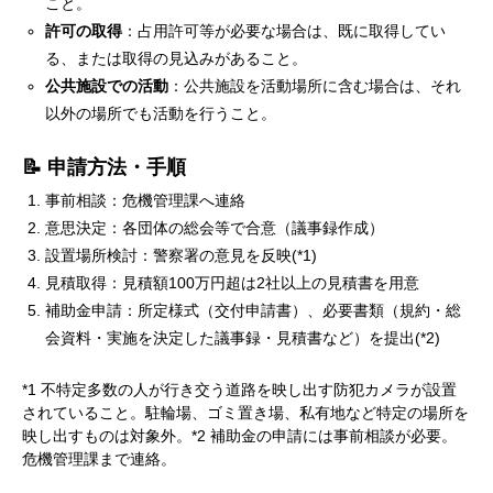
こと。
許可の取得
：占用許可等が必要な場合は、既に取得してい
る、または取得の見込みがあること。
公共施設での活動
：公共施設を活動場所に含む場合は、それ
以外の場所でも活動を行うこと。
📝 申請方法・手順
事前相談：危機管理課へ連絡
意思決定：各団体の総会等で合意（議事録作成）
設置場所検討：警察署の意見を反映(*1)
見積取得：見積額100万円超は2社以上の見積書を用意
補助金申請：所定様式（交付申請書）、必要書類（規約・総
会資料・実施を決定した議事録・見積書など）を提出(*2)
*1 不特定多数の人が行き交う道路を映し出す防犯カメラが設置
されていること。駐輪場、ゴミ置き場、私有地など特定の場所を
映し出すものは対象外。*2 補助金の申請には事前相談が必要。
危機管理課まで連絡。