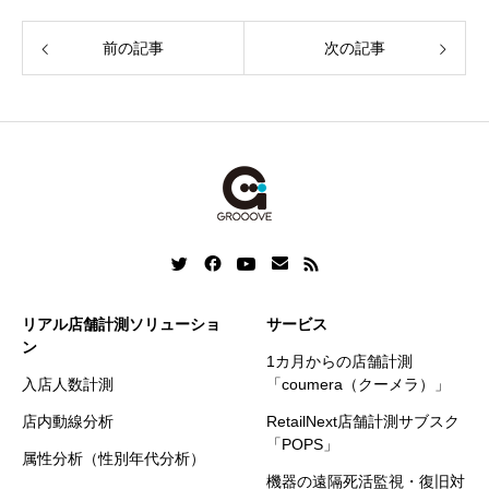
c
n
a
n
s
i
e
k
i
e
s
t
前の記事
次の記事
b
e
l
e
t
o
d
n
e
o
I
g
r
k
n
e
r
リアル店舗計測ソリューショ
サービス
ン
1カ月からの店舗計測
入店人数計測
「coumera（クーメラ）」
店内動線分析
RetailNext店舗計測サブスク
「POPS」
属性分析（性別年代分析）
機器の遠隔死活監視・復旧対