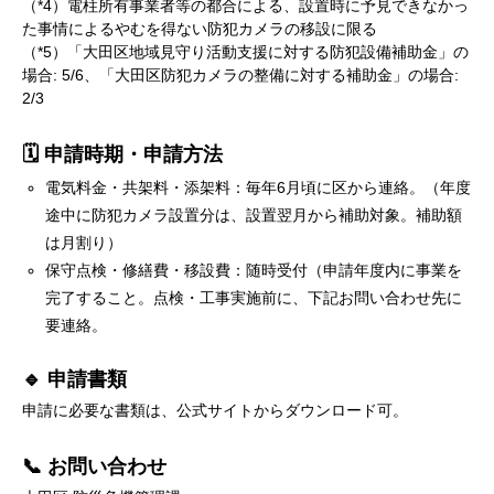
（*4）電柱所有事業者等の都合による、設置時に予見できなかっ
た事情によるやむを得ない防犯カメラの移設に限る
（*5）「大田区地域見守り活動支援に対する防犯設備補助金」の
場合: 5/6、「大田区防犯カメラの整備に対する補助金」の場合:
2/3
🗓️ 申請時期・申請方法
電気料金・共架料・添架料：毎年6月頃に区から連絡。（年度
途中に防犯カメラ設置分は、設置翌月から補助対象。補助額
は月割り）
保守点検・修繕費・移設費：随時受付（申請年度内に事業を
完了すること。点検・工事実施前に、下記お問い合わせ先に
要連絡。
🔹 申請書類
申請に必要な書類は、公式サイトからダウンロード可。
📞 お問い合わせ