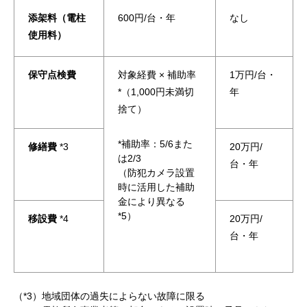
添架料（電柱
600円/台・年
なし
使用料）
保守点検費
対象経費 × 補助率
1万円/台・
*（1,000円未満切
年
捨て）
*補助率：5/6また
修繕費
*3
20万円/
は2/3
台・年
（防犯カメラ設置
時に活用した補助
金により異なる
*5）
移設費
*4
20万円/
台・年
（*3）地域団体の過失によらない故障に限る