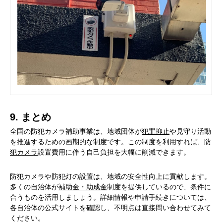
9. まとめ
全国の防犯カメラ補助事業は、地域団体が
犯罪抑止
や見守り活動
を推進するための画期的な制度です。この制度を利用すれば、
防
犯カメラ
設置費用に伴う自己負担を大幅に削減できます。
防犯カメラや防犯灯の設置は、地域の安全性向上に貢献します。
多くの自治体が
補助金・助成金
制度を提供しているので、条件に
合うものを活用しましょう。詳細情報や申請手続きについては、
各自治体の公式サイトを確認し、不明点は直接問い合わせてみて
ください。