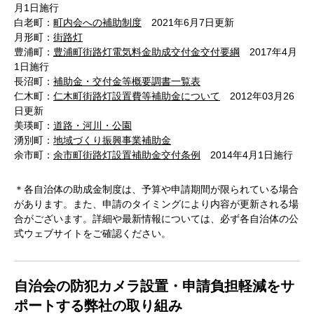
月1日施行
白老町：
町内会への補助制度
2021年6月7日更新
月形町：
街路灯
豊浦町：
豊浦町街路灯電気料金助成交付金交付要綱
2017年4月
1日施行
長沼町：
補助金・交付金等概要調書一覧表
仁木町：
仁木町街路灯設置費等補助金について
2012年03月26
日更新
美瑛町：
道路・河川・公園
湧別町：
地域づくり振興事業補助金
余市町：
余市町街路灯設置補助金交付条例
2014年4月1日施行
＊各自治体の助成金制度は、予算や申請期間が限られている場合
があります。また、申請のタイミングにより内容が更新される場
合がございます。詳細や最新情報については、必ず各自治体の公
式ウェブサイトをご確認ください。
自治会の防犯カメラ設置・申請負担軽減をサ
ポートする弊社の取り組み