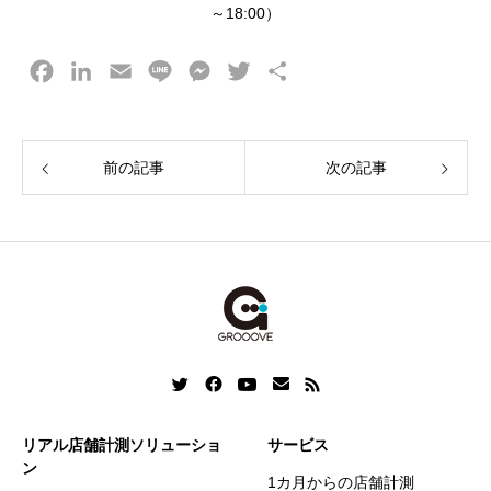
～18:00）
F
L
E
L
M
T
共
a
i
m
i
e
w
有
c
n
a
n
s
i
e
k
i
e
s
t
前の記事
次の記事
b
e
l
e
t
o
d
n
e
o
I
g
r
k
n
e
r
リアル店舗計測ソリューショ
サービス
ン
1カ月からの店舗計測