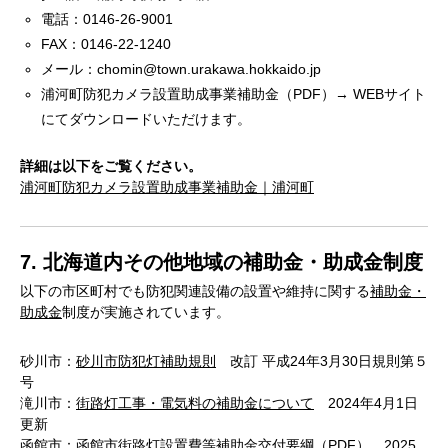
電話：0146-26-9001
FAX：0146-22-1240
メール：chomin@town.urakawa.hokkaido.jp
浦河町防犯カメラ設置助成事業補助金（PDF）→ WEBサイト
にてダウンロードいただけます。
詳細は以下をご覧ください。
浦河町防犯カメラ設置助成事業補助金｜浦河町
7. 北海道内その他地域の補助金・助成金制度
以下の市区町村でも防犯関連設備の設置や維持に関する
補助金・
助成金
制度が実施されています。
砂川市：
砂川市防犯灯補助規則
改訂 平成24年3月30日規則第５
号
滝川市：
街路灯工事・電気料の補助金について
2024年4月1日
更新
函館市：
函館市街路灯設置費等補助金交付要綱
（PDF） 2025