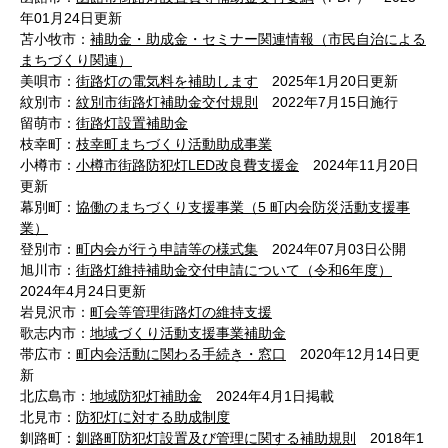
年01月24日更新
苫小牧市：
補助金・助成金・セミナー関連情報（市民自治による
まちづくり関連）
美唄市：
街路灯の電気料を補助します
2025年1月20日更新
紋別市：
紋別市街路灯補助金交付規則
2022年7月15日施行
留萌市：
街路灯設置補助金
枝幸町：
枝幸町まちづくり活動助成事業
小樽市：
小樽市街路防犯灯LED改良費支援金
2024年11月20日
更新
幕別町：
協働のまちづくり支援事業（5 町内会防災活動支援事
業）
登別市：
町内会が行う申請等の様式集
2024年07月03日公開
旭川市：
街路灯維持補助金交付申請について（令和6年度）
2024年4月24日更新
岩見沢市：
町会等管理街路灯の維持支援
歌志内市：
地域づくり活動支援事業補助金
帯広市：
町内会活動に関わる手続き・窓口
2020年12月14日更
新
北広島市：
地域防犯灯補助金
2024年4月1日掲載
北見市：
防犯灯に対する助成制度
釧路町：
釧路町防犯灯設置及び管理に関する補助規則
2018年1