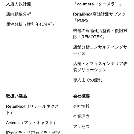
入店人数計測
「coumera（クーメラ）」
店内動線分析
RetailNext店舗計測サブスク
「POPS」
属性分析（性別年代分析）
機器の遠隔死活監視・復旧対
応「REMOTEK」
店舗分析コンサルティングサ
ービス
店舗・オフィスインテリア改
装ソリューション
導入までの流れ
取扱い製品
会社概要
RetailNext（リテールネクス
会社情報
ト）
企業理念
Actcast（アクトキャスト）
アクセス
IPカメラ・防犯カメラ・監視