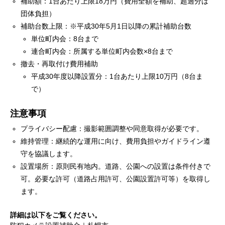
補助額：1台あたり上限18万円（費用全額を補助、超過分は
団体負担）
補助台数上限：※平成30年5月1日以降の累計補助台数
単位町内会：8台まで
連合町内会：所属する単位町内会数×8台まで
撤去・再取付け費用補助
平成30年度以降設置分：1台あたり上限10万円（8台ま
で）
注意事項
プライバシー配慮：撮影範囲調整や同意取得が必要です。
維持管理：継続的な運用に向け、費用負担やガイドライン遵
守を協議します。
設置場所：原則民有地内。道路、公園への設置は条件付きで
可。必要な許可（道路占用許可、公園設置許可等）を取得し
ます。
詳細は以下をご覧ください。