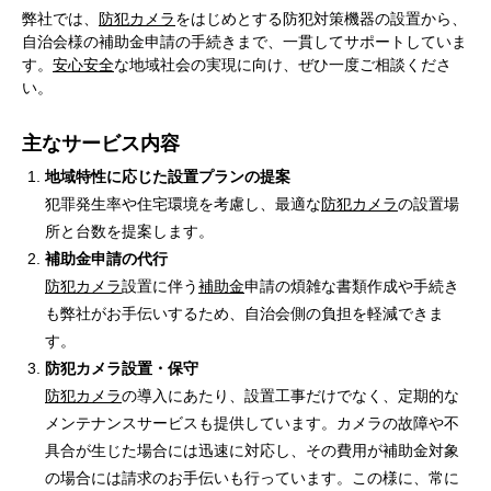
弊社では、
防犯カメラ
をはじめとする防犯対策機器の設置から、
自治会様の補助金申請の手続きまで、一貫してサポートしていま
す。
安心安全
な地域社会の実現に向け、ぜひ一度ご相談くださ
い。
主なサービス内容
地域特性に応じた設置プランの提案
犯罪発生率や住宅環境を考慮し、最適な
防犯カメラ
の設置場
所と台数を提案します。
補助金申請の代行
防犯カメラ
設置に伴う
補助金
申請の煩雑な書類作成や手続き
も弊社がお手伝いするため、自治会側の負担を軽減できま
す。
防犯カメラ設置・保守
防犯カメラ
の導入にあたり、設置工事だけでなく、定期的な
メンテナンスサービスも提供しています。カメラの故障や不
具合が生じた場合には迅速に対応し、その費用が補助金対象
の場合には請求のお手伝いも行っています。この様に、常に