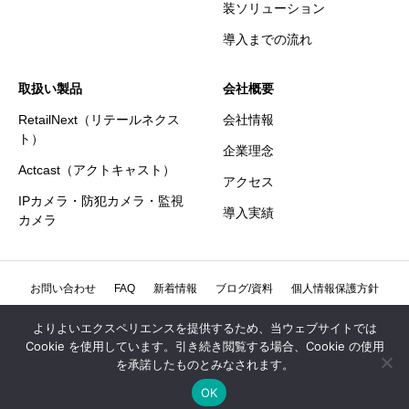
装ソリューション
導入までの流れ
取扱い製品
会社概要
RetailNext（リテールネクス
会社情報
ト）
企業理念
Actcast（アクトキャスト）
アクセス
IPカメラ・防犯カメラ・監視
導入実績
カメラ
お問い合わせ
FAQ
新着情報
ブログ/資料
個人情報保護方針
個人情報の取扱いについて
特定商取引法に基づく表記
よりよいエクスペリエンスを提供するため、当ウェブサイトでは
Cookie を使用しています。引き続き閲覧する場合、Cookie の使用
情報セキュリティ方針
を承諾したものとみなされます。
OK
Copyright © GRoooVE Co., Ltd. All Rights Reserved.