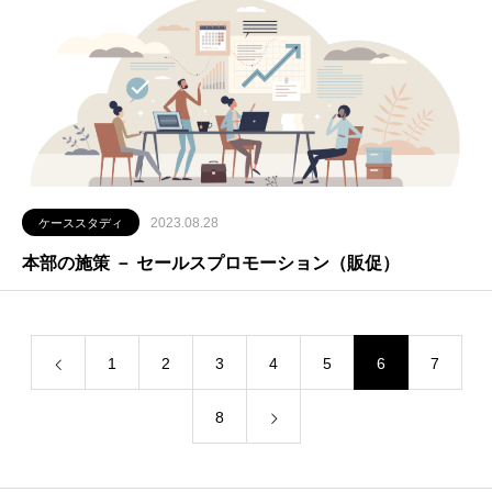
2023.08.28
ケーススタディ
本部の施策 － セールスプロモーション（販促）
1
2
3
4
5
6
7
8