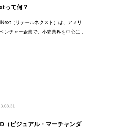
extって何？
etailNext（リテールネクスト）は、アメリ
ベンチャー企業で、小売業界を中心に、
ューションを提供する企業です。店舗内
集・分析し、行動分析に基づく戦略立案
マンスの改善に役立つデータをリア
3.08.31
VMD（ビジュアル・マーチャンダ