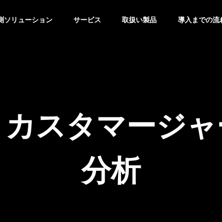
測ソリューション
サービス
取扱い製品
導入までの流
メラ
ケーススタディ
・カスタマージャ
分析
で受けられる防犯カメ
実店舗で顧客体験を向上させ
・助成金情報 – 23区
る方法とAIカメラを活用した
代田区・豊島区・中野
販売戦略
馬区・文京区・港区・