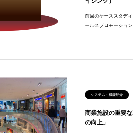
イジング）
前回のケーススタディ
ールスプロモーション
一つの重要な取り組み
ンダイジング）」があ
の役割、店舗にAIカ
システム・機能紹介
商業施設の重要な
の向上」