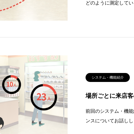
どのように測定してい
グでは、「来店された
る」指標についてお伝
にした立ち寄り順序や
の分析」に
システム・機能紹介
場所ごとに来店客
前回のシステム・機能
ンスについてお話しし
エリア（場所・ゾーン