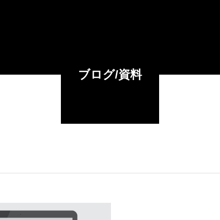
）
ブログ/資料