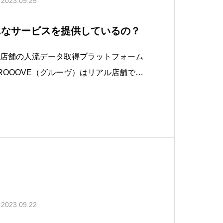
2023.09.25
どんなサービスを提供しているの？
アル店舗の人流データ取得プラットフォーム
ROOOVE（グルーヴ）はリアル店舗での
るプラットフォームを構築する会社で
ス全盛の現代において、GROOOVEはリ
動きをデジタル化し、データを簡単かつ
2023.09.22