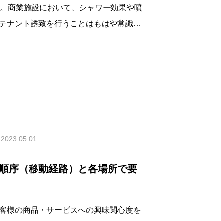
です。商業施設において、シャワー効果や噴
テナント誘致を行うことはもはや常識と
コンプレックスや話題店を集めたフード
ース等の集客効果の高いポイントを作
シャワーや噴水のようにお客さまの流れ
2023.05.01
順序（移動経路）と各場所で要
客様の商品・サービスへの興味関心度を