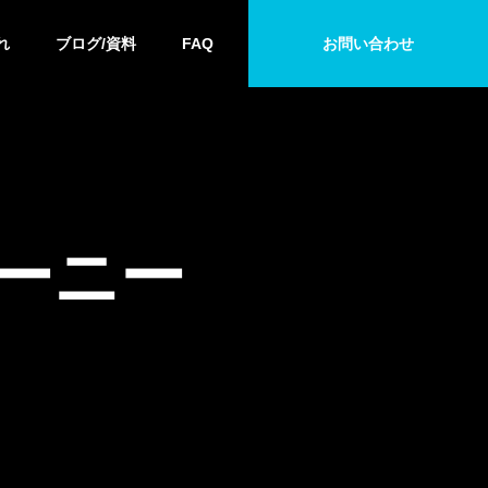
れ
ブログ/資料
FAQ
お問い合わせ
防犯カメラ
防犯カメラ
ーニー
福島県の防犯カメラ等補助
山形県の防犯
金・助成金制度まとめ
金・助成金制