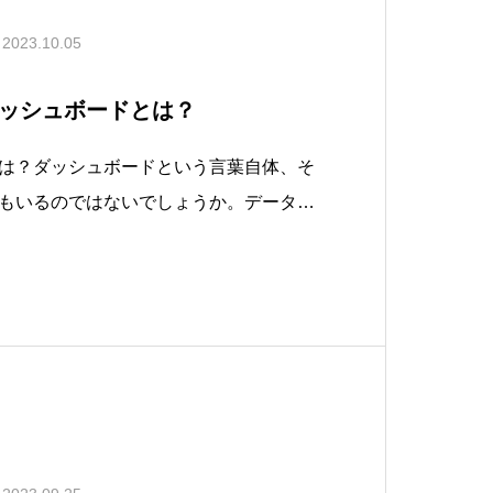
2023.10.05
ッシュボードとは？
は？ダッシュボードという言葉自体、そ
もいるのではないでしょうか。データの
「ダッシュボード」の定義は様々です
スにおける様々なデータや情報を集約し
フなどで視覚化し、分かりやすくするた