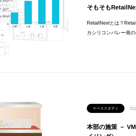
そもそもRetailN
RetailNextとは？R
カシリコンバレー発の
店舗内データ分析ソリ
の顧客行動データを収
や店舗運営・パフォー
202
ケーススタディ
本部の施策 － 