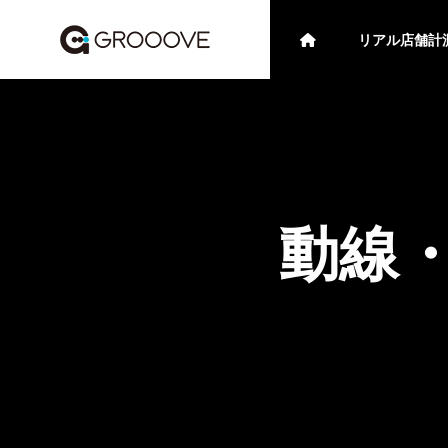
リアル店舗計
ケーススタディ
防犯カ
動線
ブログ/資料
asp
【小売店経営】リアル店舗の
東京都
使った監
開業・運営におけるポイント
ラ補助金
と導入
とAIカメラを用いた顧客分析
④（千
区・練