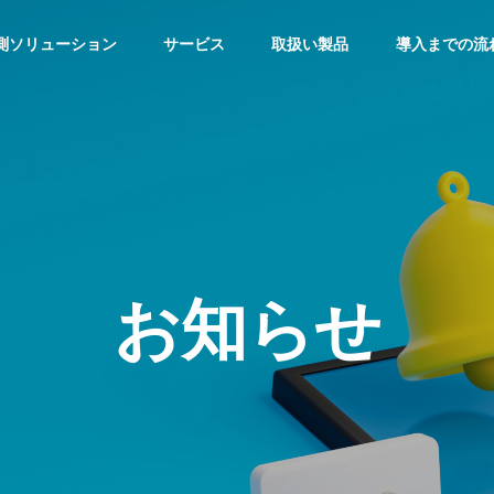
測ソリューション
サービス
取扱い製品
導入までの流
スタディ
防犯カメラ
お知らせ
店経営】リアル店舗の
東京都で受けられる防犯カメ
運営におけるポイント
ラ補助金・助成金情報 – 23区
カメラを用いた顧客分析
④（千代田区・豊島区・中野
区・練馬区・文京区・港区・