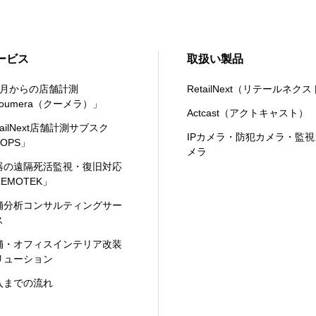
ービス
取扱い製品
カ月からの店舗計測
RetailNext（リテールネク
oumera（クーメラ）」
Actcast（アクトキャスト）
tailNext店舗計測サブスク
IPカメラ・防犯カメラ・監視
OPS」
メラ
器の遠隔死活監視・復旧対応
EMOTEK」
舗分析コンサルティングサー
ス
舗・オフィスインテリア改装
リューション
入までの流れ