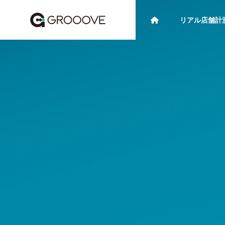
リアル店舗計
システム・機能紹介
ケース
ブログ/資料
補助
【企業向け】ラズパイ（Rasp
【小売
berry Pi）× カメラを使った監
開業・
視システムの構築方法と導入
とAI
メリット