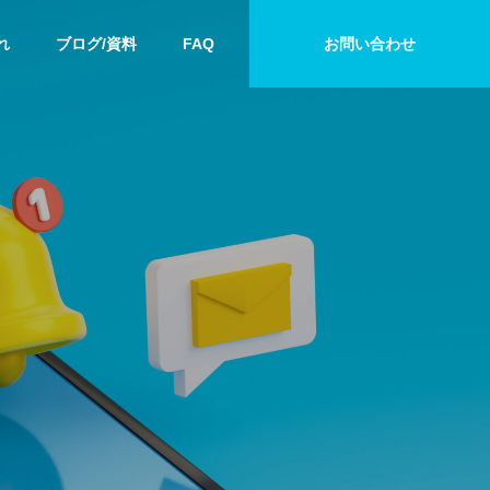
れ
ブログ/資料
FAQ
お問い合わせ
ケーススタディ
防犯カメラ
実店舗で顧客体験を向上させ
福島県の防犯
る方法とAIカメラを活用した
金・助成金制
販売戦略