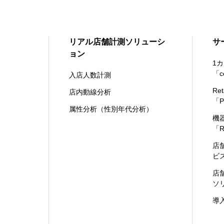
リアル店舗計測ソリューシ
サ
ョン
1
「c
入店人数計測
Re
店内動線分析
「P
属性分析（性別年代分析）
機
「R
店
ビ
店
ソ
導